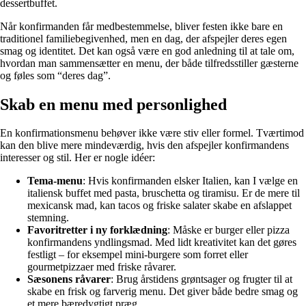
dessertbuffet.
Når konfirmanden får medbestemmelse, bliver festen ikke bare en
traditionel familiebegivenhed, men en dag, der afspejler deres egen
smag og identitet. Det kan også være en god anledning til at tale om,
hvordan man sammensætter en menu, der både tilfredsstiller gæsterne
og føles som “deres dag”.
Skab en menu med personlighed
En konfirmationsmenu behøver ikke være stiv eller formel. Tværtimod
kan den blive mere mindeværdig, hvis den afspejler konfirmandens
interesser og stil. Her er nogle idéer:
Tema-menu
: Hvis konfirmanden elsker Italien, kan I vælge en
italiensk buffet med pasta, bruschetta og tiramisu. Er de mere til
mexicansk mad, kan tacos og friske salater skabe en afslappet
stemning.
Favoritretter i ny forklædning
: Måske er burger eller pizza
konfirmandens yndlingsmad. Med lidt kreativitet kan det gøres
festligt – for eksempel mini-burgere som forret eller
gourmetpizzaer med friske råvarer.
Sæsonens råvarer
: Brug årstidens grøntsager og frugter til at
skabe en frisk og farverig menu. Det giver både bedre smag og
et mere bæredygtigt præg.