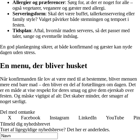
Allergier og præferencer
: Sørg for, at der er noget for alle –
også vegetarer, veganere og gæster med allergi.
Serveringsform
: Skal det være buffet, tallerkenservering eller
family style? Valget påvirker både stemningen og tempoet i
festen.
Tidsplan
: Aftal, hvornår maden serveres, så det passer med
taler, sange og eventuelle indslag.
En god planlægning sikrer, at både konfirmand og gæster kan nyde
dagen uden stress.
En menu, der bliver husket
Når konfirmanden får lov at være med til at bestemme, bliver menuen
mere end bare mad – den bliver en del af fortællingen om dagen. Det
er en måde at vise respekt for deres smag og give dem ejerskab over
festen. Og måske vigtigst af alt: Det skaber minder, der smager af
noget særligt.
Del med omtanke
X
Facebook
Instagram
LinkedIn
YouTube
Pin
Tilmeld dig nyhedsbrevet
Træt af ligegyldige nyhedsbreve? Det her er anderledes.