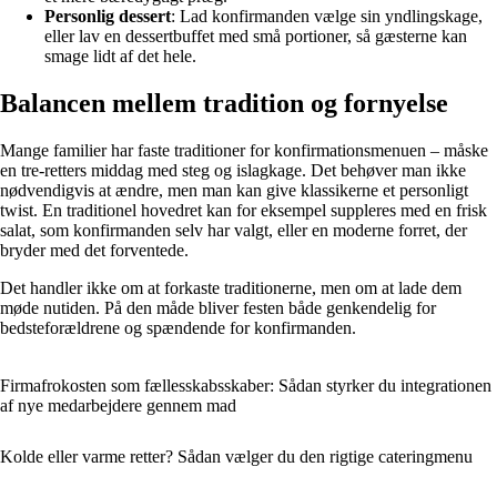
Personlig dessert
: Lad konfirmanden vælge sin yndlingskage,
eller lav en dessertbuffet med små portioner, så gæsterne kan
smage lidt af det hele.
Balancen mellem tradition og fornyelse
Mange familier har faste traditioner for konfirmationsmenuen – måske
en tre-retters middag med steg og islagkage. Det behøver man ikke
nødvendigvis at ændre, men man kan give klassikerne et personligt
twist. En traditionel hovedret kan for eksempel suppleres med en frisk
salat, som konfirmanden selv har valgt, eller en moderne forret, der
bryder med det forventede.
Det handler ikke om at forkaste traditionerne, men om at lade dem
møde nutiden. På den måde bliver festen både genkendelig for
bedsteforældrene og spændende for konfirmanden.
Firmafrokosten som fællesskabsskaber: Sådan styrker du integrationen
af nye medarbejdere gennem mad
Kolde eller varme retter? Sådan vælger du den rigtige cateringmenu